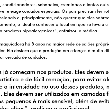
condicionadores, sabonetes, creminhos e tantos outro
vel e exige cuidados especiais. Os pais precisam ler rót
issionais e, principalmente, não querer que eles sobr
mento, o ideal é conhecer o local em que se leva a cr
a produtos hipoalergenicos”, enfatizou a médica. 
é maquiadora há 8 anos na maior rede de salões próprio
ter. Ela destaca que a produção em crianças é muito di
tar cercada de cuidados. 
as já começam nos produtos. Eles devem s
ística e de fácil remoção, para evitar al
é a intensidade no uso desses produtos,
. Eles devem ser utilizados em camadas fi
s pequenos é mais sensível, além de evit
os olhos”, explicou a profissional. 