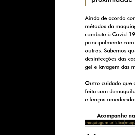
Ainda de acordo com
métodos da maquiag
combate à Covid-19.
principalmente com 
outros. Sabemos qu
desinfecções das ca
gel e lavagem das m
Outro cuidado que a
feita com demaquilan
e lenços umedecidos
Acompanhe nas
maquiagem artística
maqu