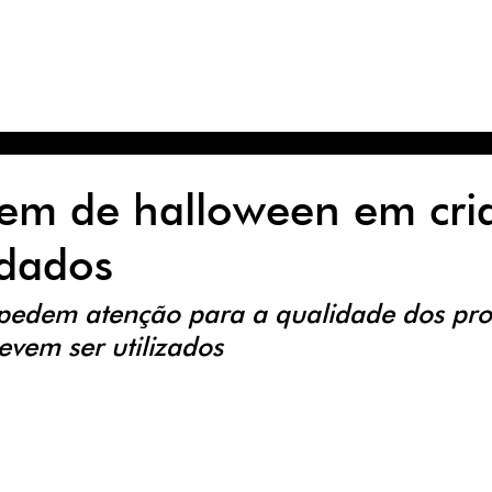
S
SERVIÇOS
PACOTES & PROMOÇÕES
TRABALHE CO
m de halloween em cri
idados
s pedem atenção para a qualidade dos pro
evem ser utilizados