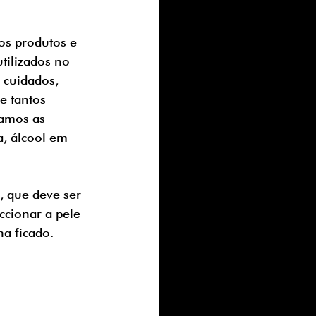
os produtos e 
ilizados no 
 cuidados, 
e tantos 
amos as 
, álcool em 
, que deve ser 
ccionar a pele 
a ficado. 