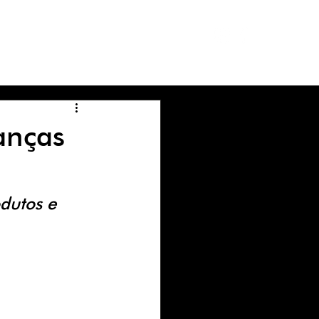
NOSCO
AGENDA
XDIGITAL
anças
dutos e 