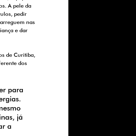
s. A pele da 
ulos, pedir 
ecarreguem nas 
iança e dar 
s de Curitiba, 
ferente dos 
er para 
ergias. 
 mesmo 
nas, já 
ar a 