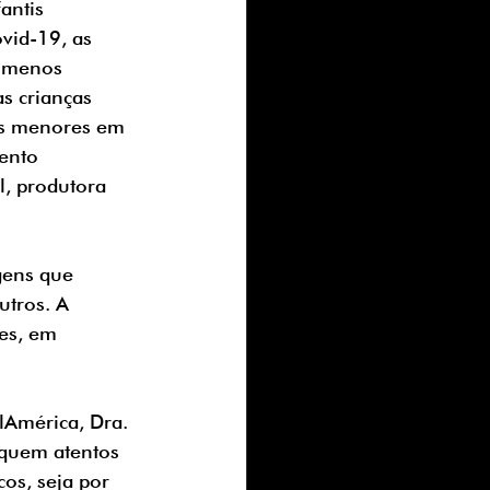
antis 
vid-19, as 
 menos 
s crianças 
as menores em 
ento 
l, produtora 
gens que 
tros. A 
es, em 
lAmérica, Dra. 
iquem atentos 
os, seja por 