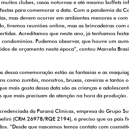
 muitos clubes, casas noturnas e até mesmo buffets inf
 festas para comemorar a data. Com a pandemia da Co
idas, mas devem ocorrer em ambientes menores e com
o, tivemos reuniões online, mas as brincadeiras com a
ertidas. Acreditamos que neste ano, já tenhamos fest
 e condomínios. Pudemos observar, que houve um aum
edidos de orçamento nesta época”, contou Marcela Brasi
icas dessa comemoração estão as fantasias e as maquia
 como zumbis, monstros, bruxas, caveiras e tantos ou
que mais gosta dessa data são as crianças e adolescent
os que mais precisam de atenção na hora da produção. 
credenciada da Paraná Clínicas, empresa do Grupo Su
elini (CRM 26978/RQE 2194), é preciso que os pais f
ados. “Desde que nascemos temos contato com cosmétic