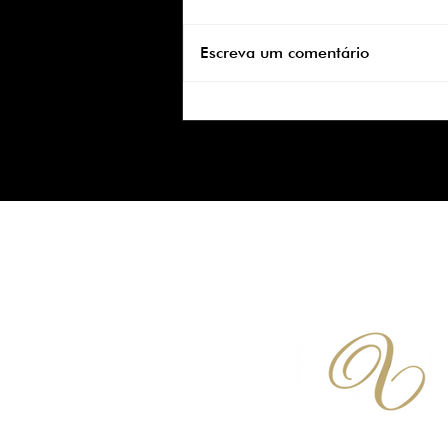
Escreva um comentário
Corte de cabelo solidário
ajuda na autoestima de
mulheres que lutam contra o
câncer