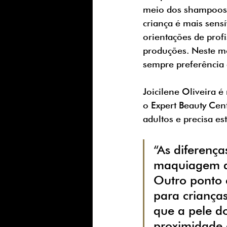
meio dos shampoos, 
criança é mais sensí
orientações de prof
produções. Neste mo
sempre preferência 
Joicilene Oliveira 
o Expert Beauty Cen
adultos e precisa es
“As diferenç
maquiagem art
Outro ponto 
para crianças
que a pele do
proximidade d