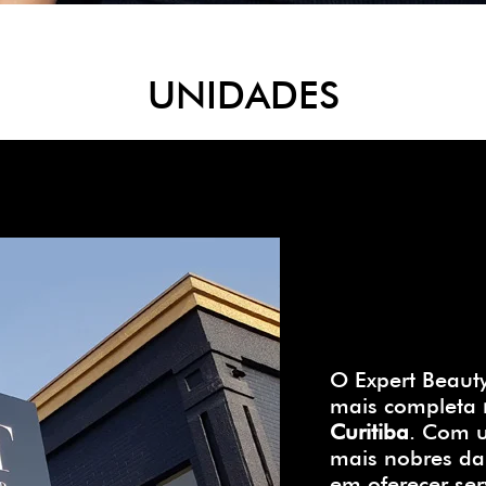
UNIDADES
O Expert Beauty
mais completa
Curitiba
. Com 
mais nobres da
em oferecer ser